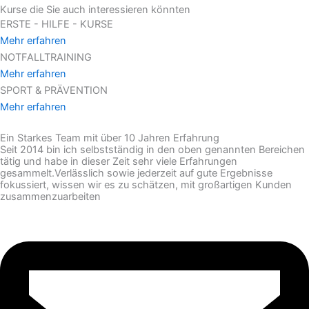
Kurse die Sie auch interessieren könnten
ERSTE - HILFE - KURSE
Mehr erfahren
NOTFALLTRAINING
Mehr erfahren
SPORT & PRÄVENTION
Mehr erfahren
Ein Starkes Team mit über 10 Jahren Erfahrung
Seit 2014 bin ich selbstständig in den oben genannten Bereichen
tätig und habe in dieser Zeit sehr viele Erfahrungen
gesammelt.Verlässlich sowie jederzeit auf gute Ergebnisse
fokussiert, wissen wir es zu schätzen, mit großartigen Kunden
zusammenzuarbeiten